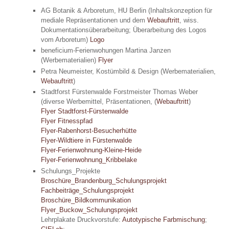
AG Botanik & Arboretum, HU Berlin (Inhaltskonzeption für
mediale Repräsentationen und dem
Webauftritt
, wiss.
Dokumentationsüberarbeitung; Überarbeitung des Logos
vom Arboretum)
Logo
beneficium-Ferienwohungen Martina Janzen
(Werbematerialien)
Flyer
Petra Neumeister, Kostümbild & Design (Werbematerialien,
Webauftritt
)
Stadtforst Fürstenwalde Forstmeister Thomas Weber
(diverse Werbemittel, Präsentationen, (
Webauftritt
)
Flyer Stadtforst-Fürstenwalde
Flyer Fitnesspfad
Flyer-Rabenhorst-Besucherhütte
Flyer-Wildtiere in Fürstenwalde
Flyer-Ferienwohnung-Kleine-Heide
Flyer-Ferienwohnung_Kribbelake
Schulungs_Projekte
Broschüre_Brandenburg_Schulungsprojekt
Fachbeiträge_Schulungsprojekt
Broschüre_Bildkommunikation
Flyer_Buckow_Schulungsprojekt
Lehrplakate Druckvorstufe:
Autotypische Farbmischung
;